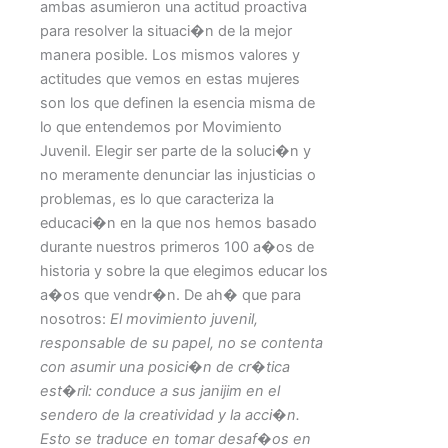
ambas asumieron una actitud proactiva
para resolver la situaci�n de la mejor
manera posible. Los mismos valores y
actitudes que vemos en estas mujeres
son los que definen la esencia misma de
lo que entendemos por Movimiento
Juvenil. Elegir ser parte de la soluci�n y
no meramente denunciar las injusticias o
problemas, es lo que caracteriza la
educaci�n en la que nos hemos basado
durante nuestros primeros 100 a�os de
historia y sobre la que elegimos educar los
a�os que vendr�n. De ah� que para
nosotros:
El movimiento juvenil,
responsable de su papel, no se contenta
con asumir una posici�n de cr�tica
est�ril: conduce a sus janijim en el
sendero de la creatividad y la acci�n.
Esto se traduce en tomar desaf�os en