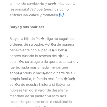
un mundo cambiante y din�mico con la
responsabilidad que tenemos como
entidad educativa y formativa.
[2]
Batya y sus nodrizas
Batya, la hija de Par� elige no seguir las
ordenes de su padre. Act�a de manera
benevolente con el peque�o beb�
hebreo cuando lo rescata del r�o, y
adem�s se asegura de que crezca sano y
fuerte, nada mas y nada menos que
adopt�ndolo y haci�ndolo parte de su
propia familia, la familia real. Pero �Qu�
ser�a de nuestra historia si Batya no
hubiese tenido el valor de desafiar el
mandato de su padre? Su acto nos
recuerda que cuestionar lo establecido