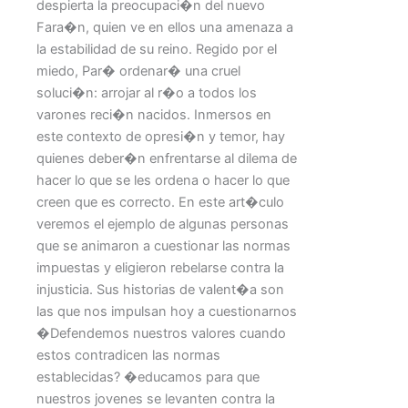
despierta la preocupaci�n del nuevo
Fara�n, quien ve en ellos una amenaza a
la estabilidad de su reino. Regido por el
miedo, Par� ordenar� una cruel
soluci�n: arrojar al r�o a todos los
varones reci�n nacidos. Inmersos en
este contexto de opresi�n y temor, hay
quienes deber�n enfrentarse al dilema de
hacer lo que se les ordena o hacer lo que
creen que es correcto. En este art�culo
veremos el ejemplo de algunas personas
que se animaron a cuestionar las normas
impuestas y eligieron rebelarse contra la
injusticia. Sus historias de valent�a son
las que nos impulsan hoy a cuestionarnos
�Defendemos nuestros valores cuando
estos contradicen las normas
establecidas? �educamos para que
nuestros jovenes se levanten contra la