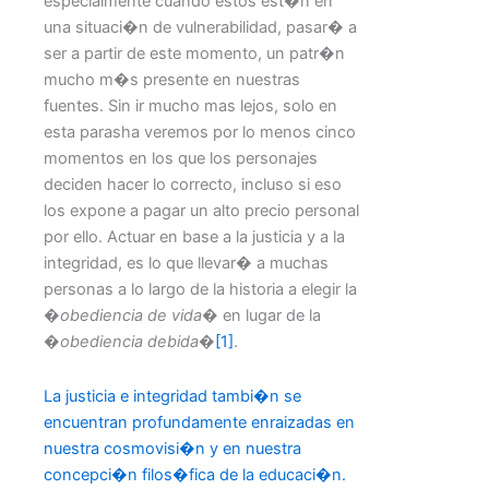
especialmente cuando estos est�n en
una situaci�n de vulnerabilidad, pasar� a
ser a partir de este momento, un patr�n
mucho m�s presente en nuestras
fuentes. Sin ir mucho mas lejos, solo en
esta parasha veremos por lo menos cinco
momentos en los que los personajes
deciden hacer lo correcto, incluso si eso
los expone a pagar un alto precio personal
por ello. Actuar en base a la justicia y a la
integridad, es lo que llevar� a muchas
personas a lo largo de la historia a elegir la
�
obediencia de vida
� en lugar de la
�
obediencia debida
�
[1]
.
La justicia e integridad tambi�n se
encuentran profundamente enraizadas en
nuestra cosmovisi�n y en nuestra
concepci�n filos�fica de la educaci�n.