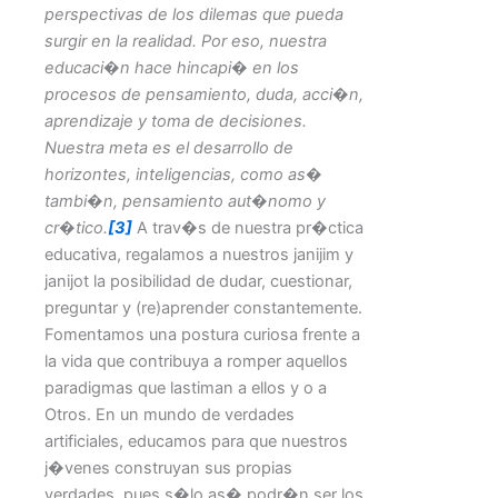
perspectivas de los dilemas que pueda
surgir en la realidad. Por eso, nuestra
educaci�n hace hincapi� en los
procesos de pensamiento, duda, acci�n,
aprendizaje y toma de decisiones.
Nuestra meta es el desarrollo de
horizontes, inteligencias, como as�
tambi�n, pensamiento aut�nomo y
cr�tico.
[3]
A trav�s de nuestra pr�ctica
educativa, regalamos a nuestros janijim y
janijot la posibilidad de dudar, cuestionar,
preguntar y (re)aprender constantemente.
Fomentamos una postura curiosa frente a
la vida que contribuya a romper aquellos
paradigmas que lastiman a ellos y o a
Otros. En un mundo de verdades
artificiales, educamos para que nuestros
j�venes construyan sus propias
verdades, pues s�lo as� podr�n ser los