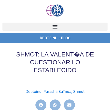
Ir
al
contenido
DEOTEINU - BLOG
SHMOT: LA VALENT�A DE
CUESTIONAR LO
ESTABLECIDO
Deoteinu
,
Parasha BaTnua
,
Shmot