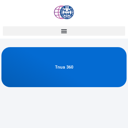
Ir
al
contenido
Tnua 360