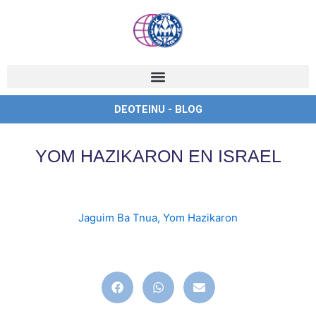
Ir
al
contenido
DEOTEINU - BLOG
YOM HAZIKARON EN ISRAEL
Jaguim Ba Tnua
,
Yom Hazikaron
english
,
ingles