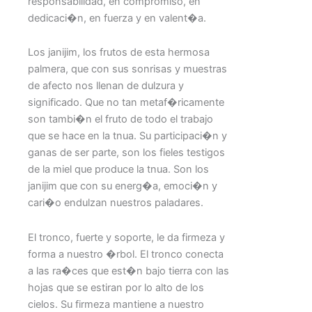
responsabilidad, en compromiso, en
dedicaci�n, en fuerza y en valent�a.
Los janijim, los frutos de esta hermosa
palmera, que con sus sonrisas y muestras
de afecto nos llenan de dulzura y
significado. Que no tan metaf�ricamente
son tambi�n el fruto de todo el trabajo
que se hace en la tnua. Su participaci�n y
ganas de ser parte, son los fieles testigos
de la miel que produce la tnua. Son los
janijim que con su energ�a, emoci�n y
cari�o endulzan nuestros paladares.
El tronco, fuerte y soporte, le da firmeza y
forma a nuestro �rbol. El tronco conecta
a las ra�ces que est�n bajo tierra con las
hojas que se estiran por lo alto de los
cielos. Su firmeza mantiene a nuestro