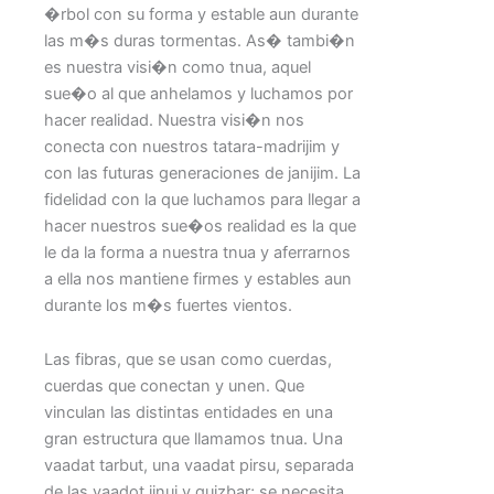
�rbol con su forma y estable aun durante
las m�s duras tormentas. As� tambi�n
es nuestra visi�n como tnua, aquel
sue�o al que anhelamos y luchamos por
hacer realidad. Nuestra visi�n nos
conecta con nuestros tatara-madrijim y
con las futuras generaciones de janijim. La
fidelidad con la que luchamos para llegar a
hacer nuestros sue�os realidad es la que
le da la forma a nuestra tnua y aferrarnos
a ella nos mantiene firmes y estables aun
durante los m�s fuertes vientos.
Las fibras, que se usan como cuerdas,
cuerdas que conectan y unen. Que
vinculan las distintas entidades en una
gran estructura que llamamos tnua. Una
vaadat tarbut, una vaadat pirsu, separada
de las vaadot jinuj y guizbar; se necesita