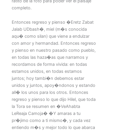
ratito de la foto para poder ver el paisaje
completo.
Entonces regreso y pienso �Eretz Zabat
Jalab UDbash�, miel (m�s conocida
aqu� como silan) que viene a endulzar
con amor y hermandad. Entonces regreso
y pienso en nuestro pasado como pueblo,
en todas las haza�as que narramos y
recordamos de forma vivida: en todas
estamos unidos, en todas estamos
juntos; hoy tambi�n debemos estar
unidos y juntos, apoy�ndonos y estando
all� los unos para los otros. Entonces
regreso y pienso lo que dijo Hilel, que toda
la Tora se resumen en �VeAhabta
LeReaja Camoja� �Y amaras a tu
pr�jimo como a ti mismo�, y cada vez
entiendo m�s y mejor todo lo que abarca