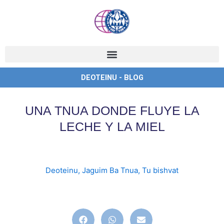
Ir
al
contenido
DEOTEINU - BLOG
UNA TNUA DONDE FLUYE LA
LECHE Y LA MIEL
Deoteinu
,
Jaguim Ba Tnua
,
Tu bishvat
jaguimbatnua
,
janijim
,
madrijim
,
tnua
,
tubishvat