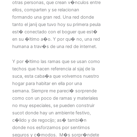
otras personas, que crean v�nculos entre
ellos, comparten y se relacionan
formando una gran red. Una red donde
tanto el janij que tuvo hoy su primera peula
est� conectado con el boguer que est�
en su �ltimo a�o. Y por qu� no, una red
humana a trav�s de una red de internet.
Y por �ltimo las ramas que se usan como
techos que hacen referencia al sjaj de la
suca, esta caba�a que volvemos nuestro
hogar para habitar en ella por una
semana. Siempre me pareci� sorprende
como con un poco de ramas y materiales
no muy especiales, se pueden construir
sucot donde hay un ambiente festivo,
c�lido y de regocijo; as� tambi�n
donde nos esforzamos por sentirnos
seguros y c�modos. M�s sorpr�ndete