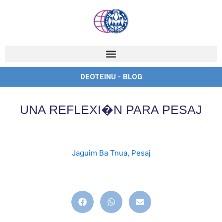
Ir
al
contenido
DEOTEINU - BLOG
UNA REFLEXI�N PARA PESAJ
Jaguim Ba Tnua
,
Pesaj
english
,
ingles