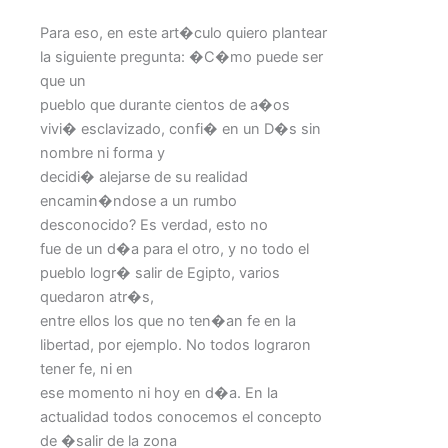
Para eso, en este art�culo quiero plantear
la siguiente pregunta: �C�mo puede ser
que un
pueblo que durante cientos de a�os
vivi� esclavizado, confi� en un D�s sin
nombre ni forma y
decidi� alejarse de su realidad
encamin�ndose a un rumbo
desconocido? Es verdad, esto no
fue de un d�a para el otro, y no todo el
pueblo logr� salir de Egipto, varios
quedaron atr�s,
entre ellos los que no ten�an fe en la
libertad, por ejemplo. No todos lograron
tener fe, ni en
ese momento ni hoy en d�a. En la
actualidad todos conocemos el concepto
de �salir de la zona