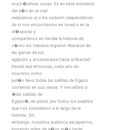
much�simas cosas. Es en este momento
del a�o en el cual
realizamos el o los sedarim (dependiendo
de si nos encontramos en Israel o en la
di�spora) y
compartimos en familia la historia de
c�mo los hebreos lograron liberarse de
las garras de los
egipcios y encaminarse hacia la libertad.
Desde ese entonces, cada uno de
nosotros como
jud�o lleva todas las salidas de Egipto
corriendo en sus venas. Y me refiero a
�las salidas de
Egipto�, en plural, por todos los pueblos
que nos sometieron a lo largo de la
historia. Sin
embargo, nosotros pudimos escaparnos,
logrando miles de a�os m�s tarde