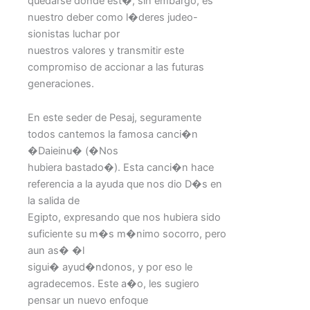
quedarse donde est�, sin embargo, es
nuestro deber como l�deres judeo-
sionistas luchar por
nuestros valores y transmitir este
compromiso de accionar a las futuras
generaciones.
En este seder de Pesaj, seguramente
todos cantemos la famosa canci�n
�Daieinu� (�Nos
hubiera bastado�). Esta canci�n hace
referencia a la ayuda que nos dio D�s en
la salida de
Egipto, expresando que nos hubiera sido
suficiente su m�s m�nimo socorro, pero
aun as� �l
sigui� ayud�ndonos, y por eso le
agradecemos. Este a�o, les sugiero
pensar un nuevo enfoque