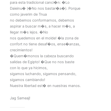
para esta tradicional canci�n: �Lo
Daieinu� (�No nos bastar�a�). Porque
como javerim de Tnua
no debemos conformarnos, debemos
aspirar a buscar m�s, a hacer m�s, a
llegar m�s lejos. �No
nos quedemos en el molde! �la zona de
confort no tiene desaf�os, ense�anzas,
crecimientos!
�Quem�monos la cabeza buscando
salidas de Egipto! �Que no nos baste
con lo que ya hicimos,
sigamos luchando, sigamos pensando,
sigamos cambiando!
Nuestra libertad est� en nuestras manos.
Jag Sameaj!