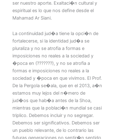
ser nuestro aporte. Exaltaci�n cultural y
espiritual es lo que nos define desde el
Mahamad Ar Siani.
La continuidad jud�a tiene la opci�n de
fortalecerse, si la identidad jud�a se
pluraliza y no se atrofia a formas e
imposiciones no reales a la sociedad y
�poca en (???????), y no se atrofia a
formas e imposiciones no reales a la
sociedad y �poca en que vivimos. El Prof.
De la Pergola se�ala, que en el 2013, a�n
estamos muy lejos del n�mero de
jud�os que hab�a antes de la Shoa,
mientras que la poblaci�n mundial se casi
triplico. Debemos incluir y no segregar.
Debemos ser significativos. Debemos ser
un pueblo relevante, de lo contrario las
futuras generaciones no sentir�n sentido