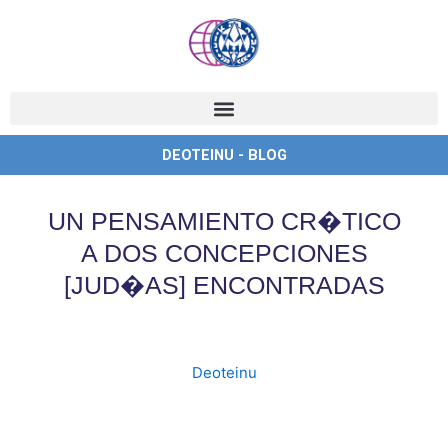
Ir
al
contenido
DEOTEINU - BLOG
UN PENSAMIENTO CR�TICO
A DOS CONCEPCIONES
[JUD�AS] ENCONTRADAS
Deoteinu
,
deoteinu
,
judio
,
Opinion