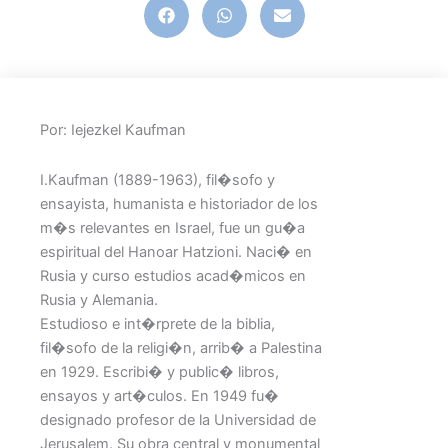
Por: Iejezkel Kaufman
I.Kaufman (1889-1963), fil�sofo y
ensayista, humanista e historiador de los
m�s relevantes en Israel, fue un gu�a
espiritual del Hanoar Hatzioni. Naci� en
Rusia y curso estudios acad�micos en
Rusia y Alemania.
Estudioso e int�rprete de la biblia,
fil�sofo de la religi�n, arrib� a Palestina
en 1929. Escribi� y public� libros,
ensayos y art�culos. En 1949 fu�
designado profesor de la Universidad de
Jerusalem. Su obra central y monumental