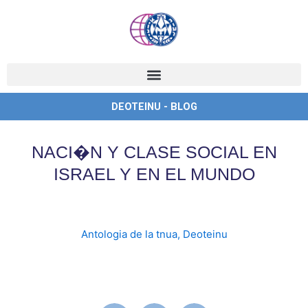
Ir
al
contenido
DEOTEINU - BLOG
NACI�N Y CLASE SOCIAL EN
ISRAEL Y EN EL MUNDO
Antologia de la tnua
,
Deoteinu
clase
,
I.Kaufman
,
Iejeskel
,
Israel
,
Kaufman
,
mundo
,
,
,
social