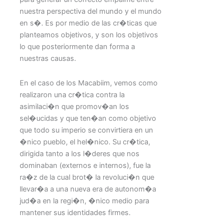
nuestra perspectiva del mundo y el mundo
en s�. Es por medio de las cr�ticas que
planteamos objetivos, y son los objetivos
lo que posteriormente dan forma a
nuestras causas.
En el caso de los Macabiim, vemos como
realizaron una cr�tica contra la
asimilaci�n que promov�an los
sel�ucidas y que ten�an como objetivo
que todo su imperio se convirtiera en un
�nico pueblo, el hel�nico. Su cr�tica,
dirigida tanto a los l�deres que nos
dominaban (externos e internos), fue la
ra�z de la cual brot� la revoluci�n que
llevar�a a una nueva era de autonom�a
jud�a en la regi�n, �nico medio para
mantener sus identidades firmes.