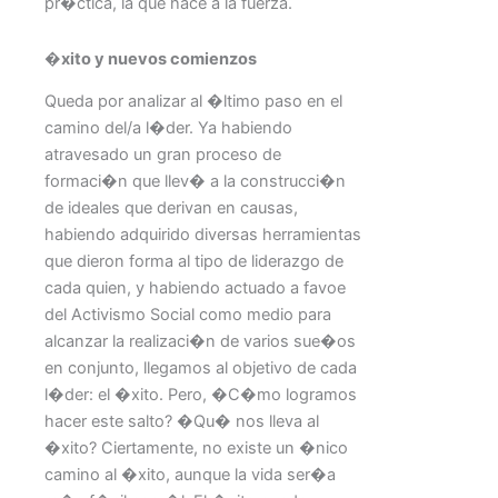
pr�ctica, la que hace a la fuerza.
�xito y nuevos comienzos
Queda por analizar al �ltimo paso en el
camino del/a l�der. Ya habiendo
atravesado un gran proceso de
formaci�n que llev� a la construcci�n
de ideales que derivan en causas,
habiendo adquirido diversas herramientas
que dieron forma al tipo de liderazgo de
cada quien, y habiendo actuado a favoe
del Activismo Social como medio para
alcanzar la realizaci�n de varios sue�os
en conjunto, llegamos al objetivo de cada
l�der: el �xito. Pero, �C�mo logramos
hacer este salto? �Qu� nos lleva al
�xito? Ciertamente, no existe un �nico
camino al �xito, aunque la vida ser�a