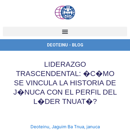
Ir
al
contenido
DEOTEINU - BLOG
LIDERAZGO
TRASCENDENTAL: �C�MO
SE VINCULA LA HISTORIA DE
J�NUCA CON EL PERFIL DEL
L�DER TNUAT�?
Deoteinu
,
Jaguim Ba Tnua
,
januca