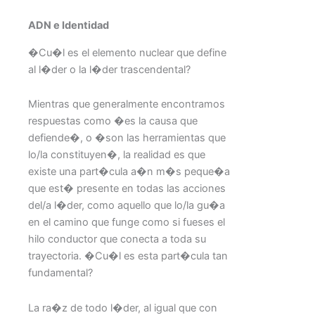
ADN e Identidad
�Cu�l es el elemento nuclear que define
al l�der o la l�der trascendental?
Mientras que generalmente encontramos
respuestas como �es la causa que
defiende�, o �son las herramientas que
lo/la constituyen�, la realidad es que
existe una part�cula a�n m�s peque�a
que est� presente en todas las acciones
del/a l�der, como aquello que lo/la gu�a
en el camino que funge como si fueses el
hilo conductor que conecta a toda su
trayectoria. �Cu�l es esta part�cula tan
fundamental?
La ra�z de todo l�der, al igual que con