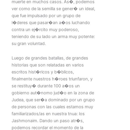
muerte en muchos casos. As�, podemos
ver como de la semilla se gener� un ideal,
que fue impulsado por un grupo de
l�deres que pasar�an a�os luchando
contra un ej�rcito muy poderoso,
teniendo de su lado un arma muy potente:
su gran voluntad.
Luego de grandes batallas, de grandes
historias que son relatadas en varios
escritos hist�ricos y b�blicos,
finalmente nuestros h�roes triunfaron, y
se restituy� durante 100 a�os un
gobierno aut�nomo jud�o en la zona de
Judea, que ser�a dominado por un grupo
de personas con las cuales estamos muy
familiarizados/as en nuestra tnua: los
Jashmonaim. Dando un paso atr�s,
podemos recordar el momento de la