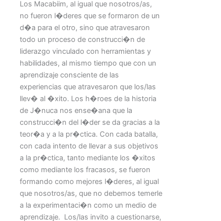
Los Macabiim, al igual que nosotros/as,
no fueron l�deres que se formaron de un
d�a para el otro, sino que atravesaron
todo un proceso de construcci�n de
liderazgo vinculado con herramientas y
habilidades, al mismo tiempo que con un
aprendizaje consciente de las
experiencias que atravesaron que los/las
llev� al �xito. Los h�roes de la historia
de J�nuca nos ense�ana que la
construcci�n del l�der se da gracias a la
teor�a y a la pr�ctica. Con cada batalla,
con cada intento de llevar a sus objetivos
a la pr�ctica, tanto mediante los �xitos
como mediante los fracasos, se fueron
formando como mejores l�deres, al igual
que nosotros/as, que no debemos temerle
a la experimentaci�n como un medio de
aprendizaje. Los/las invito a cuestionarse,