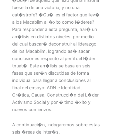
�Qu� fue aquello que hizo que la historia
fuese la de una victoria, y no una
cat�strofe? �Cu�l es el factor que llev�
a los Macabiim al �xito como l�deres?
Para responder a esta pregunta, har� un
an�lisis en distintos niveles, por medio
del cual buscar� deconstruir al liderazgo
de los Macabiim, logrando as� sacar
conclusiones respecto al perfil del l�der
tnuat�. Este an�lisis se basa en seis
fases que ser�n discutidas de forma
individual para llegar a conclusiones al
final del ensayo: ADN e Identidad,
Cr�tica, Causa, Construcci�n del L�der,
Activismo Social y por �ltimo �xito y
nuevos comienzos.
A continuaci�n, indagaremos sobre estas
seis �reas de inter�s.