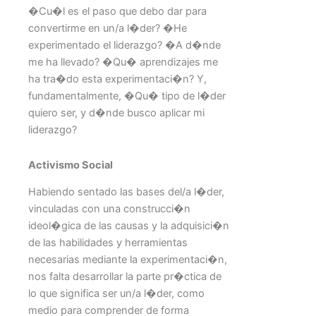
�Cu�l es el paso que debo dar para
convertirme en un/a l�der? �He
experimentado el liderazgo? �A d�nde
me ha llevado? �Qu� aprendizajes me
ha tra�do esta experimentaci�n? Y,
fundamentalmente, �Qu� tipo de l�der
quiero ser, y d�nde busco aplicar mi
liderazgo?
Activismo Social
Habiendo sentado las bases del/a l�der,
vinculadas con una construcci�n
ideol�gica de las causas y la adquisici�n
de las habilidades y herramientas
necesarias mediante la experimentaci�n,
nos falta desarrollar la parte pr�ctica de
lo que significa ser un/a l�der, como
medio para comprender de forma