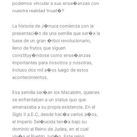
podemos vincular a sus ense�anzas con
nuestra realidad tnuat�?
La historia de J�nuca comienza con la
presentaci�n de una semilla que ser�a la
base de un gran �rbol revolucionario,
lleno de frutos que siguen
constituy�ndose como ense�anzas
importantes para nosotros y nosotras,
incluso dos mil a�os luego de estos
acontecimientos.
Esa semilla ser�an los Macabiim, quienes
se enfrentaban a un status quo que
amenazaba a su propia existencia. En el
Siglo II a.E.C, desde hac�a varios a�os,
el Imperio Sel�ucida ten�a bajo su
dominio al Reino de Judea, en el cual
viv�a el Pueblo Jud�o. Este reino,