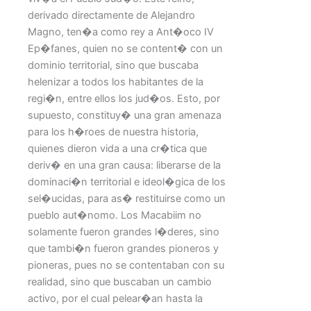
derivado directamente de Alejandro
Magno, ten�a como rey a Ant�oco IV
Ep�fanes, quien no se content� con un
dominio territorial, sino que buscaba
helenizar a todos los habitantes de la
regi�n, entre ellos los jud�os. Esto, por
supuesto, constituy� una gran amenaza
para los h�roes de nuestra historia,
quienes dieron vida a una cr�tica que
deriv� en una gran causa: liberarse de la
dominaci�n territorial e ideol�gica de los
sel�ucidas, para as� restituirse como un
pueblo aut�nomo. Los Macabiim no
solamente fueron grandes l�deres, sino
que tambi�n fueron grandes pioneros y
pioneras, pues no se contentaban con su
realidad, sino que buscaban un cambio
activo, por el cual pelear�an hasta la