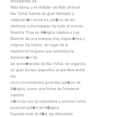
estudiantes de
Rabi Akiva, y el «hillula» de Rabi Shimon
Bar Yohai, fuente de gran felicidad y
celebraci�n entre los jud�os de las
distintas comunidades de todo el mundo.
Nuestra Tnua en B�lgica celebra a Lag
Baomer de una manera muy espec�fica y
original. De hecho, en lugar de la
tradicional hoguera que simboliza la
iluminaci�n de
las ense�anzas de Bar Yohai, se organiza
un gran torneo deportivo al aire libre entre
los
cinco movimientos juveniles jud�os de
B�lgica, como una forma de fortalecer
nuestro
v�nculo con la naturaleza y unirnos como
juventud jud�a de B�lgica.
Durante todo el d�a, las diferentes