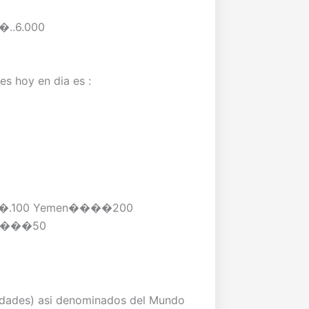
..6.000
es hoy en dia es :
��.100 Yemen����200
ia����50
ciudades) asi denominados del Mundo