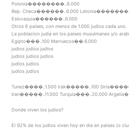
Polonia��������..8.000
Rep. Checa������..6.000 Letonia��������
Eslovaquia������..6.000
Otros 6 paises, con menos de 1.000 judios cada uno.
La poblacion judia en los paises musulmanes y/o arab
Egipto���..100 Marruecos��.6.000
judios judios judios
judios judios judios
judios judios
judios judios
Tunez����..1.500 Irak�����..100 Siria���
Iran�����..11.000 Turquia���..20.000 Argel
Donde viven los judios?
El 92% de los judios viven hoy en dia en paises (o 