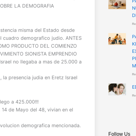
P
 SOBRE LA DEMOGRAFIA
N
D
Re
existencia misma del Estado desde
P
el cuadro demografico judio. ANTES
K
 COMO PRODUCTO DEL COMIENZO
E
OVIMIENTO SIONISTA EMPRENDIO
P
srael no llegaba a mas de 25.000 a
M
Re
 la presencia judia en Eretz Israel
E
Re
lego a 425.000!!!
, 14 de Mayo del 48, vivian en el
revolucion demografica mencionada.
Follow Us