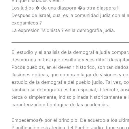
En que ciudades viven ?
Los judios � de una diaspora �a otra diaspora !!
Despues de Israel, cual es la comunidad judia con el
exogamicos ?
La expresion ?sionista ? en la demografia judia.
El estudio y el analisis de la demografia judia compa
desmorona mitos, que resulta a veces dificil decapitar
Pocos pueblos, en el devenir historico, son tan dado
ilusiones opticas, que compran lugar de visiones y co
estudio de la demografia del pueblo judio. Tal vez, c
tambien su demografia es tan especial, diferente, au
terca o simplemente, indisciplinada historicamente e i
caracterizacion tipologica de las academias.
Empecemos� por el principio. De acuerdo a los ultimo
Planificacion estrategica del Pueblo Judio, (que son p