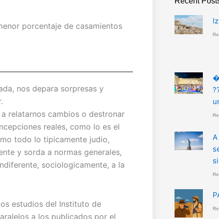
Recent Post
I
 menor porcentaje de casamientos
Re
�
rada, nos depara sorpresas y
?
.
u
s a relatarnos cambios o destronar
Re
ncepciones reales, como lo es el
A
omo todo lo tipicamente judio,
s
sente y sorda a normas generales,
s
ndiferente, sociologicamente, a la
Re
P
s estudios del Instituto de
Re
aralelos a los publicados por el