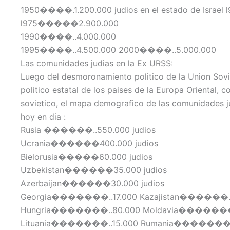
1950����.1.200.000 judios en el estado de Israe
l975�����2.900.000
1990����..4.000.000
1995����..4.500.000 2000����..5.000.000
Las comunidades judias en la Ex URSS:
Luego del desmoronamiento politico de la Union Sovie
politico estatal de los paises de la Europa Oriental, 
sovietico, el mapa demografico de las comunidades ju
hoy en dia :
Rusia ������..550.000 judios
Ucrania������400.000 judios
Bielorusia�����60.000 judios
Uzbekistan������35.000 judios
Azerbaijan������30.000 judios
Georgia�������..17.000 Kazajistan������.
Hungria�������..80.000 Moldavia������
Lituania�������..15.000 Rumania�������.