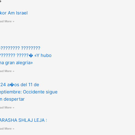
s
zkor Am Israel
ad More »
???????? ????????
??????? ?????� «Y hubo
na gran alegria»
ad More »
 24 a�os del 11 de
eptiembre: Occidente sigue
in despertar
ad More »
ARASHA SHLAJ LEJA :
ad More »