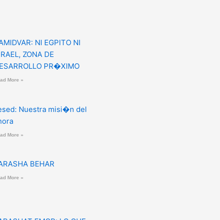
AMIDVAR: NI EGPITO NI
SRAEL, ZONA DE
ESARROLLO PR�XIMO
ad More »
esed: Nuestra misi�n del
hora
ad More »
ARASHA BEHAR
ad More »