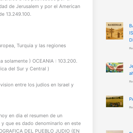
dad de Jerusalem y por el American
de 13.249.100.
B
I
D
ropea, Turquia y las regiones
Re
udia solamente ) OCEANIA : 103.200.
J
ca del Sur y Central )
a
Re
ision entre los judios en Israel y
P
Re
 hoy en dia el resumen de un
) y que es dado denominarlo en este
MOGRAFICA DEL PUEBLO JUDIO (EN