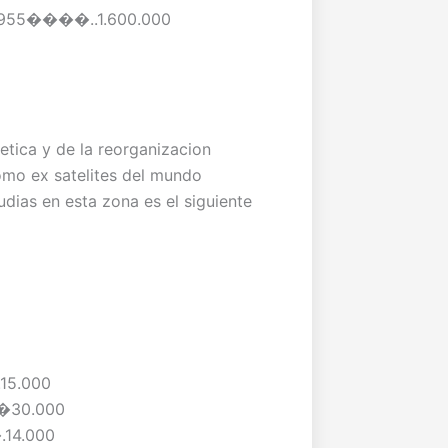
l l955����..1.600.000
tica y de la reorganizacion
como ex satelites del mundo
dias en esta zona es el siguiente
15.000
�30.000
14.000