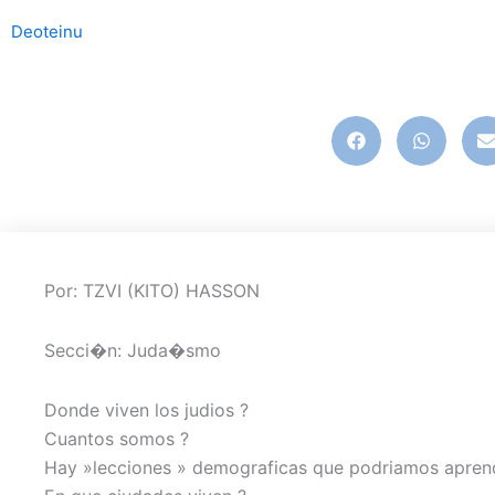
Deoteinu
demografia
,
judios
,
vida
Por: TZVI (KITO) HASSON
Secci�n: Juda�smo
Donde viven los judios ?
Cuantos somos ?
Hay »lecciones » demograficas que podriamos apren