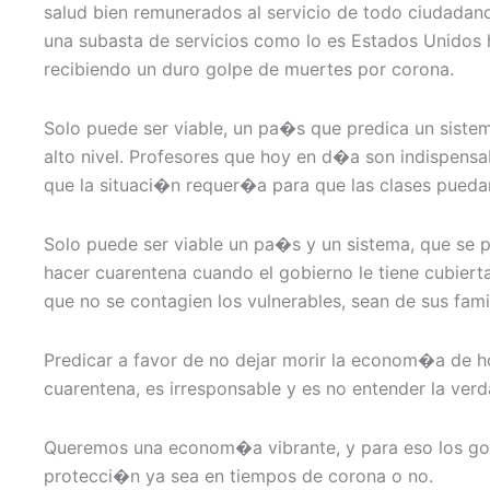
salud bien remunerados al servicio de todo ciudadano
una subasta de servicios como lo es Estados Unidos
recibiendo un duro golpe de muertes por corona.
Solo puede ser viable, un pa�s que predica un sist
alto nivel. Profesores que hoy en d�a son indispensa
que la situaci�n requer�a para que las clases puedan
Solo puede ser viable un pa�s y un sistema, que se 
hacer cuarentena cuando el gobierno le tiene cubiert
que no se contagien los vulnerables, sean de sus famil
Predicar a favor de no dejar morir la econom�a de ho
cuarentena, es irresponsable y es no entender la ver
Queremos una econom�a vibrante, y para eso los gob
protecci�n ya sea en tiempos de corona o no.