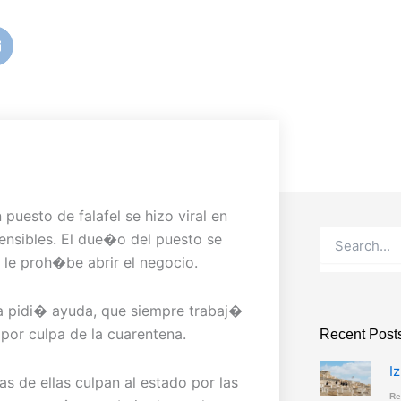
uesto de falafel se hizo viral en
Buscar
sensibles. El due�o del puesto se
a le proh�be abrir el negocio.
ca pidi� ayuda, que siempre trabaj�
 por culpa de la cuarentena.
Recent Post
I
s de ellas culpan al estado por las
Re