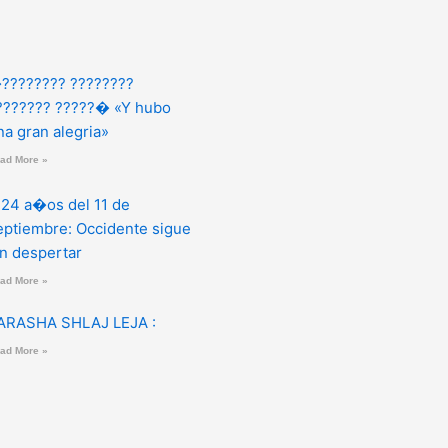
???????? ????????
??????? ?????� «Y hubo
na gran alegria»
ad More »
 24 a�os del 11 de
eptiembre: Occidente sigue
in despertar
ad More »
ARASHA SHLAJ LEJA :
ad More »