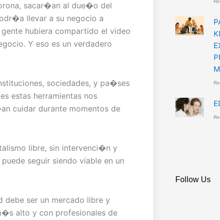
Re
corona, sacar�an al due�o del
podr�a llevar a su negocio a
P
 gente hubiera compartido el video
K
negocio. Y eso es un verdadero
E
P
M
nstituciones, sociedades, y pa�ses
Re
ces estas herramientas nos
E
�an cuidar durante momentos de
Re
alismo libre, sin intervenci�n y
puede seguir siendo viable en un
Follow Us
d debe ser un mercado libre y
m�s alto y con profesionales de