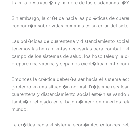
traer la destrucci�n y hambre de los ciudadanos. �
Sin embargo, la cr�tica hacia las pol�ticas de cuare
econom�a sobre vidas humanas es un error del sist
Las pol�ticas de cuarentena y distanciamiento social
tenemos las herramientas necesarias para combatir el
campo de los sistemas de salud, los hospitales y la 
prepare una vacuna y sepamos cient�ficamente como 
Entonces la cr�tica deber�a ser hacia el sistema e
gobierno en una situaci�n normal. D�jenme recalcar
cuarentena y distanciamiento social est�n salvando v
tambi�n reflejado en el bajo n�mero de muertos rel
mundo.
La cr�tica hacia el sistema econ�mico entonces deb