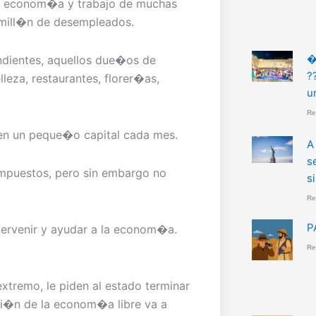
la econom�a y trabajo de muchas
n mill�n de desempleados.
�
ndientes, aquellos due�os de
?
eza, restaurantes, florer�as,
u
Re
en un peque�o capital cada mes.
A
s
impuestos, pero sin embargo no
s
Re
P
tervenir y ayudar a la econom�a.
Re
extremo, le piden al estado terminar
ci�n de la econom�a libre va a