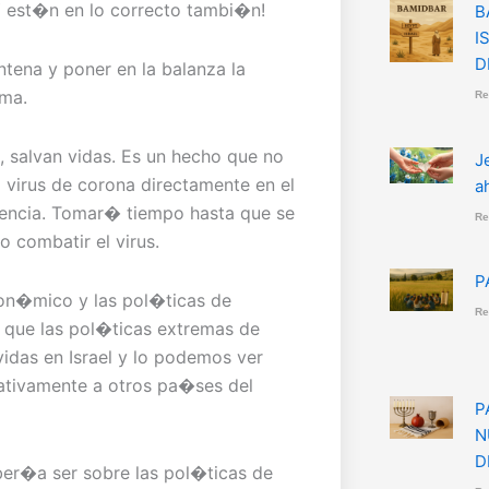
Y est�n en lo correcto tambi�n!
B
I
D
ntena y poner en la balanza la
ema.
Re
, salvan vidas. Es un hecho que no
J
 virus de corona directamente en el
a
ciencia. Tomar� tiempo hasta que se
Re
combatir el virus.
P
con�mico y las pol�ticas de
Re
 que las pol�ticas extremas de
idas en Israel y lo podemos ver
ativamente a otros pa�ses del
P
N
D
er�a ser sobre las pol�ticas de