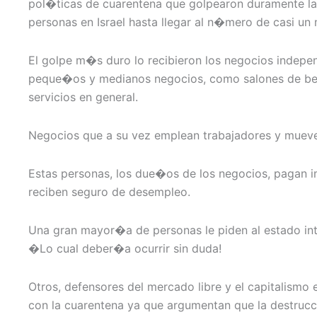
pol�ticas de cuarentena que golpearon duramente 
personas en Israel hasta llegar al n�mero de casi u
El golpe m�s duro lo recibieron los negocios indepe
peque�os y medianos negocios, como salones de bell
servicios en general.
Negocios que a su vez emplean trabajadores y muev
Estas personas, los due�os de los negocios, pagan 
reciben seguro de desempleo.
Una gran mayor�a de personas le piden al estado in
�Lo cual deber�a ocurrir sin duda!
Otros, defensores del mercado libre y el capitalismo 
con la cuarentena ya que argumentan que la destruc