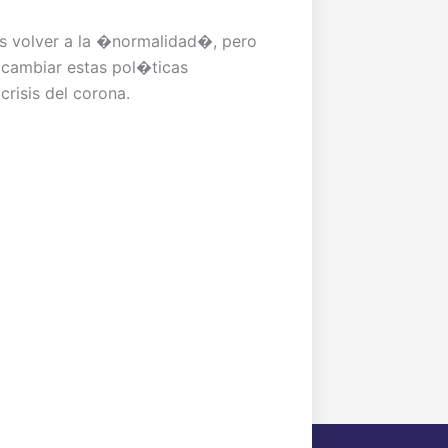
 volver a la �normalidad�, pero
 cambiar estas pol�ticas
risis del corona.