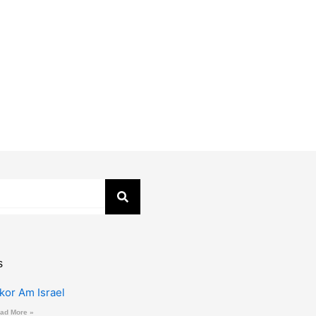
s
zkor Am Israel
ad More »