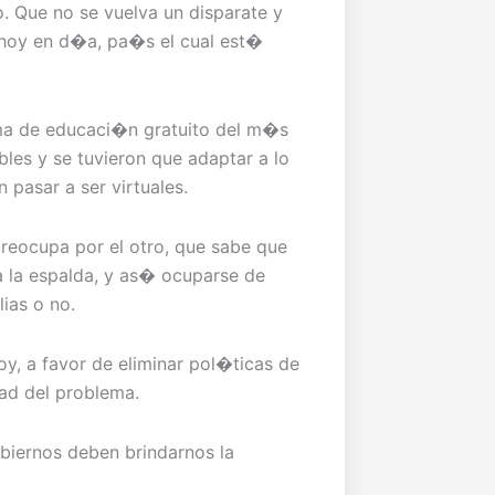
. Que no se vuelva un disparate y
 hoy en d�a, pa�s el cual est�
ema de educaci�n gratuito del m�s
bles y se tuvieron que adaptar a lo
 pasar a ser virtuales.
preocupa por el otro, que sabe que
a la espalda, y as� ocuparse de
ias o no.
y, a favor de eliminar pol�ticas de
dad del problema.
iernos deben brindarnos la