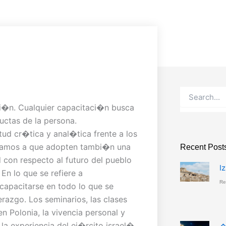
Buscar
ci�n. Cualquier capacitaci�n busca
uctas de la persona.
ud cr�tica y anal�tica frente a los
untamos a que adopten tambi�n una
Recent Post
 con respecto al futuro del pueblo
I
n lo que se refiere a
Re
a capacitarse en todo lo que se
erazgo. Los seminarios, las clases
en Polonia, la vivencia personal y
la experiencia del ej�rcito israel�,