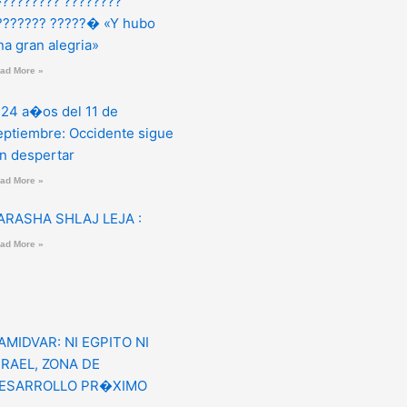
???????? ????????
??????? ?????� «Y hubo
na gran alegria»
ad More »
 24 a�os del 11 de
eptiembre: Occidente sigue
in despertar
ad More »
ARASHA SHLAJ LEJA :
ad More »
AMIDVAR: NI EGPITO NI
SRAEL, ZONA DE
ESARROLLO PR�XIMO