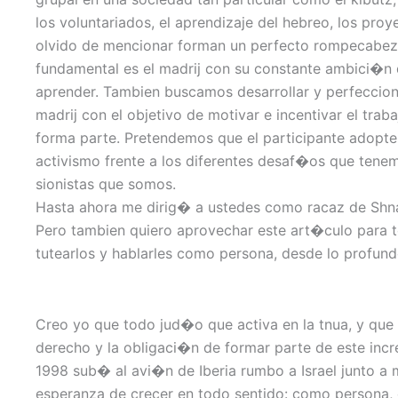
los voluntariados, el aprendizaje del hebreo, los pr
olvido de mencionar forman un perfecto rompecabez
fundamental es el madrij con su constante ambici�n de 
aprender. Tambien buscamos desarrollar y perfeccion
madrij con el objetivo de motivar e incentivar el tra
forma parte. Pretendemos que el participante adopt
activismo frente a los diferentes desaf�os que te
sionistas que somos.
Hasta ahora me dirig� a ustedes como racaz de Shna
Pero tambien quiero aprovechar este art�culo para 
tutearlos y hablarles como persona, desde lo profun
Creo yo que todo jud�o que activa en la tnua, y que
derecho y la obligaci�n de formar parte de este incr
1998 sub� al avi�n de Iberia rumbo a Israel junto a 
esperanza de crecer en todo sentido: como persona