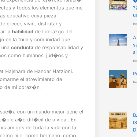
�
oyectos y todos los elementos que me
?
u
as educativo cuya pieza
crecer, vivir , disfrutar y
Re
ar la
habilidad
de liderazgo del
A
bajo en la tnua y comunidad que
s
e una
conducta
de responsabilidad y
s
nemos como humanos, jud�os y
Re
t Hajshara de Hanoar Hatzioni.
P
tomarme el atrevimiento de
Re
do de mi coraz�n.
 sue�a con un mundo mejor tiene el
B
e�ble a�o dif�cil de olvidar. En
I
mis amigos de toda la vida con la
D
, como hijo, como hermano, como