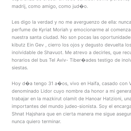
madrij, como amigo, como jud�o.
Les digo la verdad y no me averguenzo de ella: nunca
perfume de Kyriat Moriah y emocionarme al comenzar
nuestra santa ciudad. No son pocas las oportunidade
kibutz Ein Gev , cierro los ojos y degusto devuelta lo
inolvidable de Shavuot. Me atrevo a decirles, que re
horarios del bus Tel Aviv- Tiber�ades testigo de ino
siestas.
Hoy d�a tengo 31 a�os, vivo en Haifa, casado con V
denominado Lidor cuyo nombre da honor a mi generac
trabajar en la mazkirut olamit de Hanoar Hatzioni, un
importantes del mundo judeo-sionista. Soy el encargad
Shnat Hajshara que en cierta manera me sigue asegur
nunca quiero terminar.