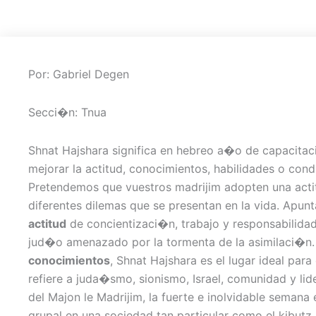
Por: Gabriel Degen
Secci�n: Tnua
Shnat Hajshara significa en hebreo a�o de capacita
mejorar la actitud, conocimientos, habilidades o cond
Pretendemos que vuestros madrijim adopten una actit
diferentes dilemas que se presentan en la vida. Ap
actitud
de concientizaci�n, trabajo y responsabilidad
jud�o amenazado por la tormenta de la asimilaci�n. E
conocimientos
, Shnat Hajshara es el lugar ideal par
refiere a juda�smo, sionismo, Israel, comunidad y lid
del Majon le Madrijim, la fuerte e inolvidable semana 
grupal en una sociedad tan particular como el kibutz, 