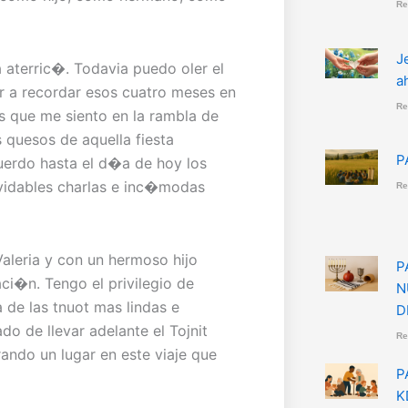
Re
J
 aterric�. Todavia puedo oler el
a
 a recordar esos cuatro meses en
Re
s que me siento en la rambla de
s quesos de aquella fiesta
P
cuerdo hasta el d�a de hoy los
lvidables charlas e inc�modas
Re
aleria y con un hermoso hijo
P
i�n. Tengo el privilegio de
N
a de las tnuot mas lindas e
D
o de llevar adelante el Tojnit
Re
ando un lugar en este viaje que
P
K