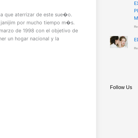
E
P
a que aterrizar de este sue�o.
M
is janijim por mucho tiempo m�s.
Re
marzo de 1998 con el objetivo de
ner un hogar nacional y la
E
Re
Follow Us