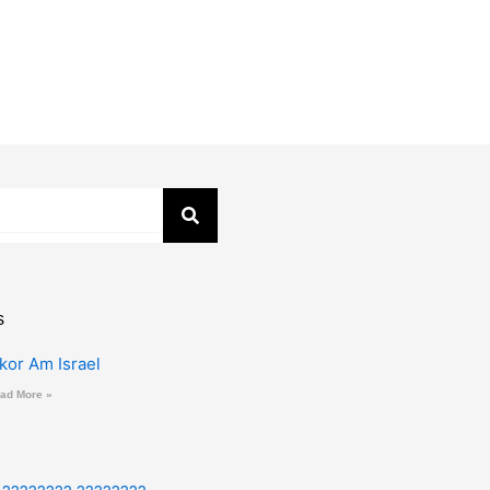
s
zkor Am Israel
ad More »