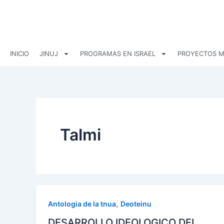
Ir
al
contenido
INICIO
JINUJ
PROGRAMAS EN ISRAEL
PROYECTOS M
Talmi
,
Antologia de la tnua
Deoteinu
DESARROLLO IDEOLOGICO DEL