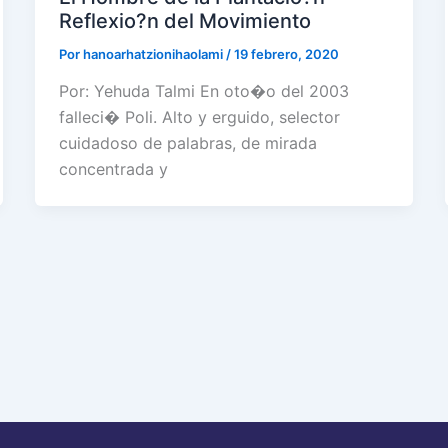
Reflexio?n del Movimiento
Por
hanoarhatzionihaolami
/
19 febrero, 2020
Por: Yehuda Talmi En oto�o del 2003
falleci� Poli. Alto y erguido, selector
cuidadoso de palabras, de mirada
concentrada y