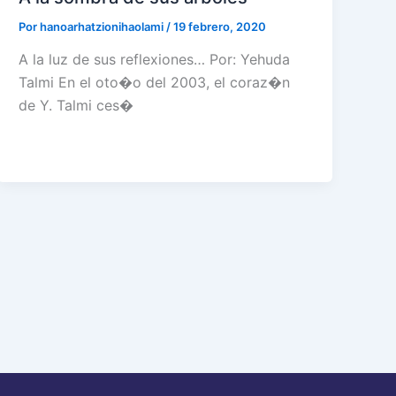
Por
hanoarhatzionihaolami
/
19 febrero, 2020
A la luz de sus reflexiones… Por: Yehuda
Talmi En el oto�o del 2003, el coraz�n
de Y. Talmi ces�