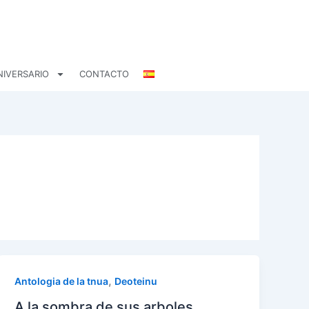
NIVERSARIO
CONTACTO
,
Antologia de la tnua
Deoteinu
A la sombra de sus arboles