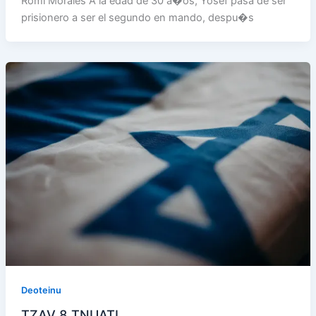
Romi Morales A la edad de 30 a�os, Yosef pasa de ser
prisionero a ser el segundo en mando, despu�s
Deoteinu
TZAV 8 TNUATI