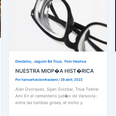
,
,
Deoteinu
Jaguim Ba Tnua
Yom Hashoa
NUESTRA MIOP�A HIST�RICA
Por
hanoarhatzionihaolami
/
28 abril, 2022
Alan Dvorquez, Sgan Guizbar, Tnua Tzeirei
Ami En el cementerio jud�o de Varsovia-
entre las tumbas grises, el moho y