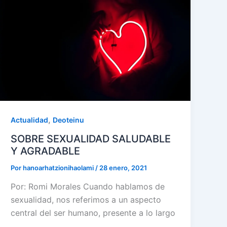
,
Actualidad
Deoteinu
SOBRE SEXUALIDAD SALUDABLE
Y AGRADABLE
Por
hanoarhatzionihaolami
/
28 enero, 2021
Por: Romi Morales Cuando hablamos de
sexualidad, nos referimos a un aspecto
central del ser humano, presente a lo largo