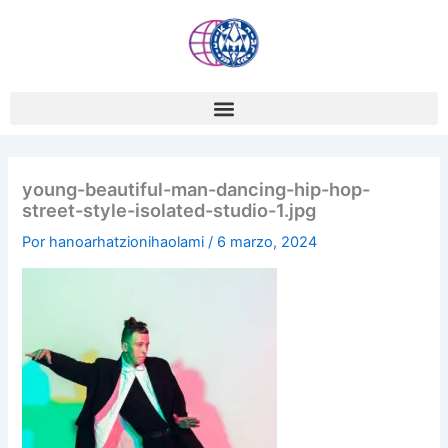
Ir
al
contenido
young-beautiful-man-dancing-hip-hop-
street-style-isolated-studio-1.jpg
Por
hanoarhatzionihaolami
/
6 marzo, 2024