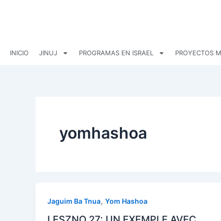
Ir
al
contenido
INICIO
JINUJ
PROGRAMAS EN ISRAEL
PROYECTOS M
yomhashoa
,
Jaguim Ba Tnua
Yom Hashoa
LESZNO 27: UN EXEMPLE AVEC