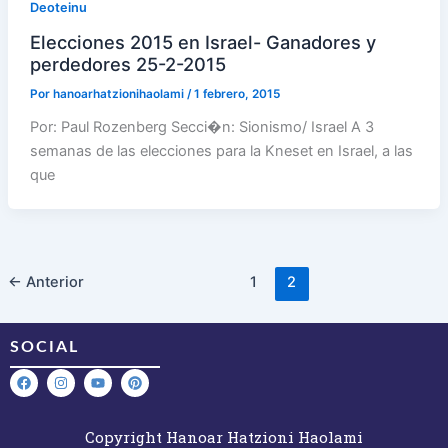
Deoteinu
Elecciones 2015 en Israel- Ganadores y
perdedores 25-2-2015
Por
hanoarhatzionihaolami
/
1 febrero, 2015
Por: Paul Rozenberg Secci�n: Sionismo/ Israel A 3
semanas de las elecciones para la Kneset en Israel, a las
que
←
Anterior
1
2
SOCIAL
F
I
Y
P
a
n
o
i
Copyright Hanoar Hatzioni Haolami
c
s
u
n