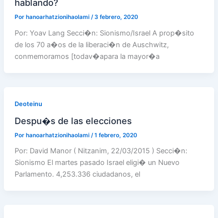
hablando?
Por
hanoarhatzionihaolami
/
3 febrero, 2020
Por: Yoav Lang Secci�n: Sionismo/Israel A prop�sito
de los 70 a�os de la liberaci�n de Auschwitz,
conmemoramos [todav�apara la mayor�a
Deoteinu
Despu�s de las elecciones
Por
hanoarhatzionihaolami
/
1 febrero, 2020
Por: David Manor ( Nitzanim, 22/03/2015 ) Secci�n:
Sionismo El martes pasado Israel eligi� un Nuevo
Parlamento. 4,253.336 ciudadanos, el