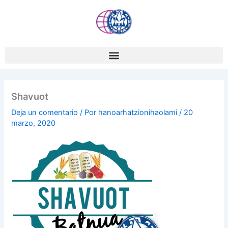
Ir
al
contenido
Shavuot
Deja un comentario
/ Por
hanoarhatzionihaolami
/
20
marzo, 2020