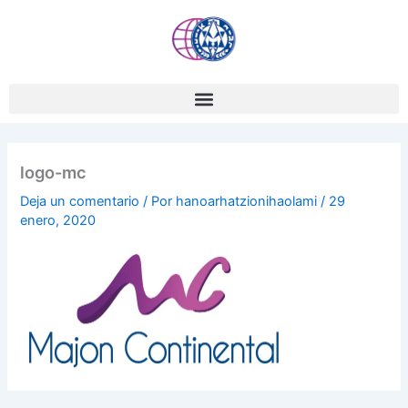
Ir
al
contenido
logo-mc
Deja un comentario
/ Por
hanoarhatzionihaolami
/
29
enero, 2020