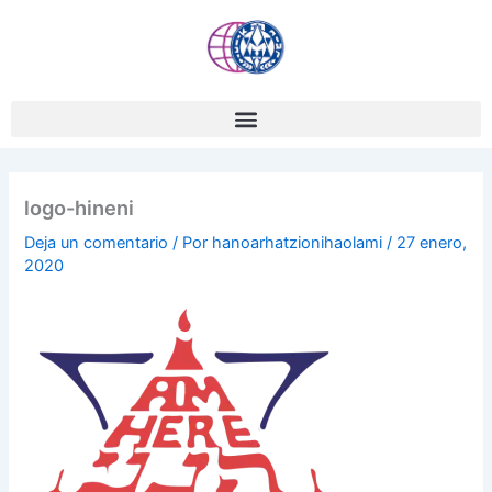
Ir
al
contenido
logo-hineni
Deja un comentario
/ Por
hanoarhatzionihaolami
/
27 enero,
2020