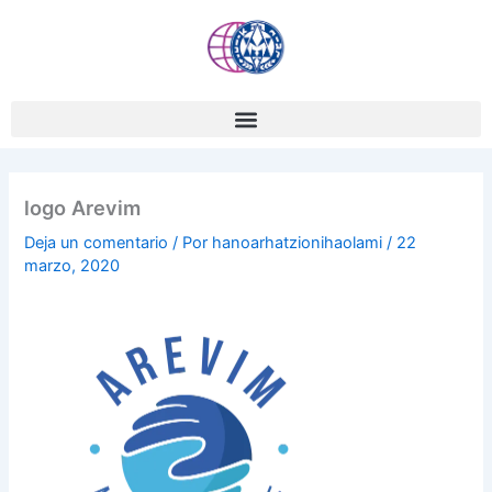
Ir
al
contenido
logo Arevim
Deja un comentario
/ Por
hanoarhatzionihaolami
/
22
marzo, 2020