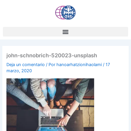
Ir
al
contenido
john-schnobrich-520023-unsplash
Deja un comentario
/ Por
hanoarhatzionihaolami
/
17
marzo, 2020