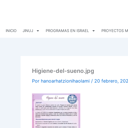
Ir
al
contenido
INICIO
JINUJ
PROGRAMAS EN ISRAEL
PROYECTOS M
Higiene-del-sueno.jpg
Por
hanoarhatzionihaolami
/
20 febrero, 20